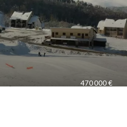
470 000 €
Référence
ney 05