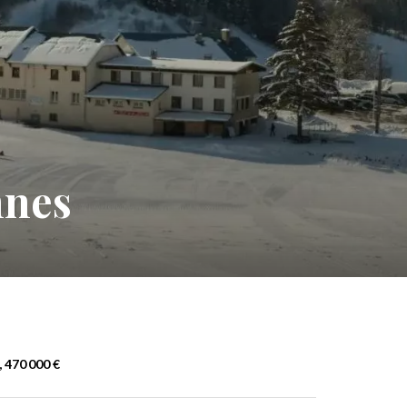
nnes
 470 000 €