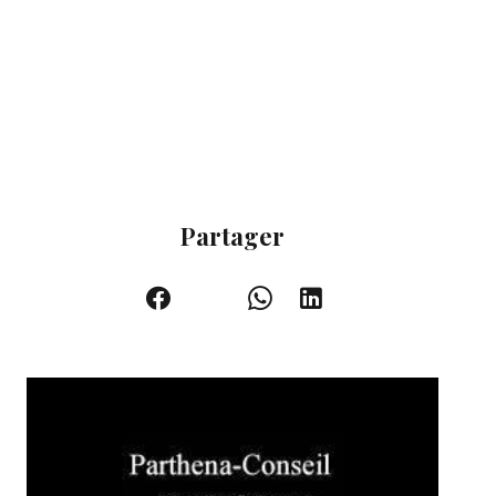
Pièces
18 pièces
Surface totale
880 m²
Énergie de chauffage
Fioul / Mazout
Eaux usées
Fosse septique
Partager